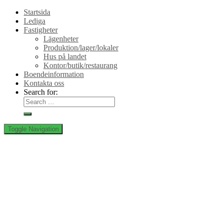
Startsida
Lediga
Fastigheter
Lägenheter
Produktion/lager/lokaler
Hus på landet
Kontor/butik/restaurang
Boendeinformation
Kontakta oss
Search for:
Toggle Navigation
Gustaf
Rappe