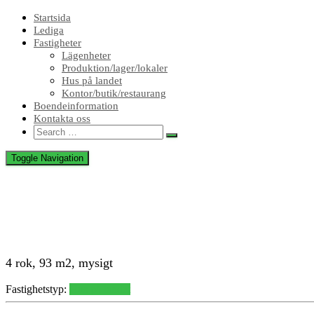
Startsida
Lediga
Fastigheter
Lägenheter
Produktion/lager/lokaler
Hus på landet
Kontor/butik/restaurang
Boendeinformation
Kontakta oss
Search
for:
Toggle Navigation
Mellersta Mörkask
4 rok, 93 m2, mysigt
Fastighetstyp:
Hus på landet